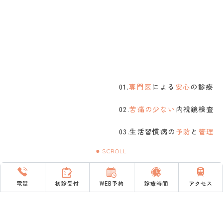
専門医
による
安心
の診療
苦痛の少ない
内視鏡検査
生活習慣病の
予防
と
管理
SCROLL
電話
初診受付
WEB予約
診療時間
アクセス
お知らせ